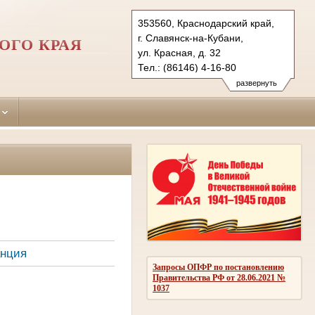
353560, Краснодарский край,
г. Славянск-на-Кубани,
ОГО КРАЯ
ул. Красная, д. 32
Тел.: (86146) 4-16-80
slavynsk-gor.krd@sudrf.ru
развернуть
анция
Запросы ОПФР по постановлению
Правительства РФ от 28.06.2021 №
1037