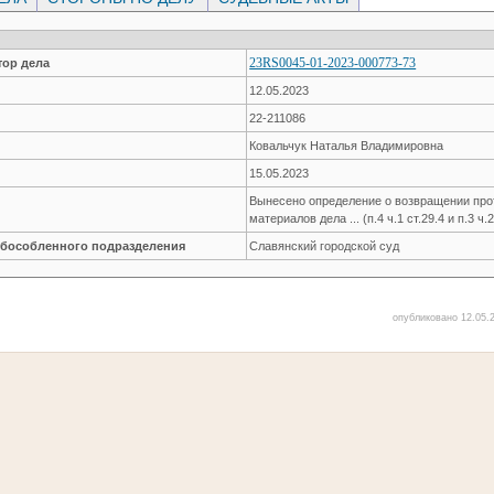
23RS0045-01-2023-000773-73
ор дела
12.05.2023
22-211086
Ковальчук Наталья Владимировна
15.05.2023
Вынесено определение о возвращении прот
материалов дела ... (п.4 ч.1 ст.29.4 и п.3 ч
обособленного подразделения
Славянский городской суд
опубликовано 12.05.2